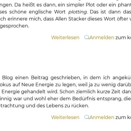
ngen. Da heißt es dann, ein simpler Plot oder ein phanta
eses schöne englische Wort
plotting
. Das ist dann das
ch erinnere mich, dass Allen Stacker dieses Wort öfter
ngesprochen.
Weiterlesen
über
Anmelden
zum k
Das
Gefängnis
des
Plots
 Blog einen Beitrag geschrieben, in dem ich angekü
okus auf Neue Energie zu legen, weil ja zu wenig darü
er Energie gehandelt wird. Schon ziemlich kurze Zeit d
nsinnig war und wohl eher dem Bedürfnis entsprang, di
etrachtung und des Lebens zu rücken.
Weiterlesen
über
Anmelden
zum k
Zum