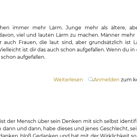
Fokus
Neue
Energie
en immer mehr Lärm. Junge mehr als ältere, abe
davon, viel und lauten Lärm zu machen. Männer mehr al
auch Frauen, die laut sind, aber grundsätzlich ist 
ielleicht ist dir das auch schon aufgefallen. Wenn du in
er schon aufgefallen.
Weiterlesen
über
Anmelden
zum k
Lärm
ist der Mensch über sein Denken mit sich selbst identifiz
en dann und dann, habe dieses und jenes Geschlecht, se
edanken, bloß Gedanken und hat mit der Wirklichkeit so