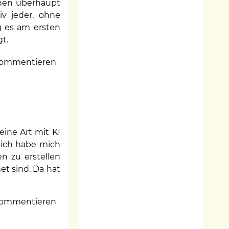
chen überhaupt
tiv jeder, ohne
g es am ersten
gt.
ommentieren
ine Art mit KI
r ich habe mich
n zu erstellen
et sind. Da hat
ommentieren