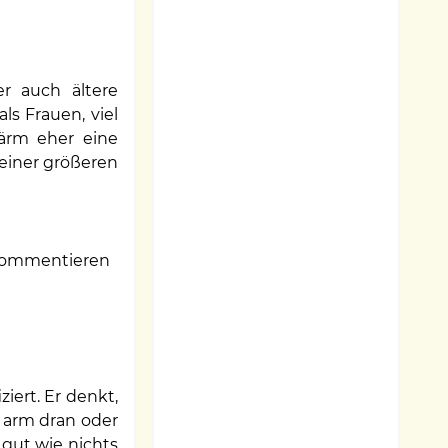
r auch ältere
s Frauen, viel
Lärm eher eine
 einer größeren
ommentieren
iert. Er denkt,
i arm dran oder
 gut wie nichts