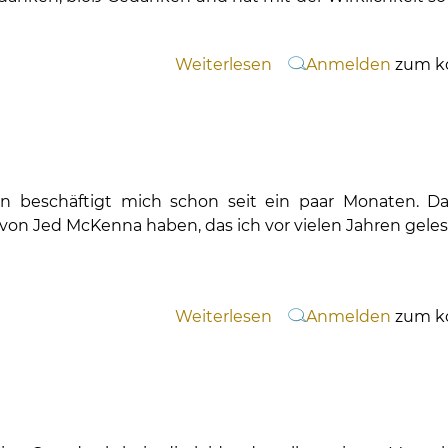
Weiterlesen
über
Anmelden
zum k
Denken
 beschäftigt mich schon seit ein paar Monaten.
Da
on Jed McKenna haben, das ich vor vielen Jahren gele
Weiterlesen
über
Anmelden
zum k
Erwachsen
werden