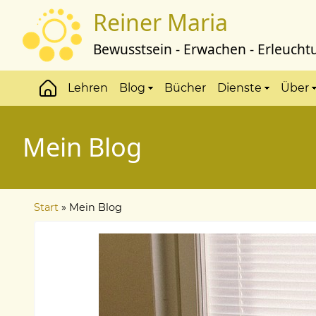
Direkt
Reiner Maria
zum
Inhalt
Bewusstsein - Erwachen - Erleucht
Lehren
Blog
Bücher
Dienste
Über
Hauptmenü
Mein Blog
Start
Mein Blog
Pfadnavigation