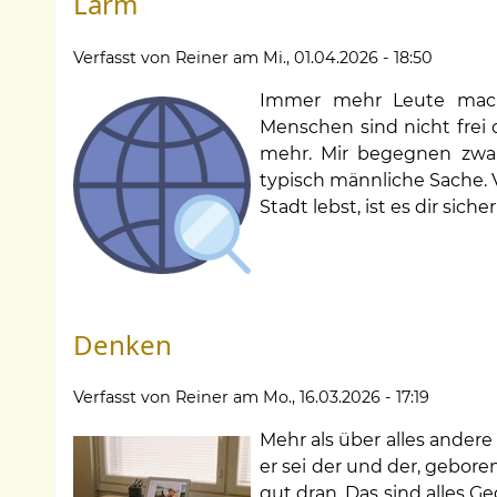
Lärm
Verfasst von
Reiner
am
Mi., 01.04.2026 - 18:50
Immer mehr Leute mach
Menschen sind nicht frei 
mehr. Mir begegnen zwar 
typisch männliche Sache. V
Stadt lebst, ist es dir sich
Denken
Verfasst von
Reiner
am
Mo., 16.03.2026 - 17:19
Mehr als über alles andere 
er sei der und der, gebor
gut dran. Das sind alles G