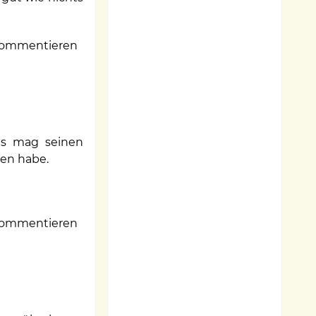
ommentieren
s mag seinen
sen habe.
ommentieren