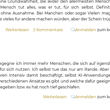
eine Grundwahrheit, die leider den allermeisten Mens
Mensch tut alles, was er tut, für sich selbst. Defini
s, ohne Ausnahme. Bei
M
anchen oder sogar
V
ielen ma
sie vieles für andere machen würden, aber der Schein trü
Weiterlesen
über
2 Kommentare
Anmelden
zum k
Jeder
macht
alles
für
sich
gegne ich immer mehr Menschen, die sich auf irgende
selbst
 für sich nutzen. Ich selbst tue das nur am Rande. Abe
hren intensiv damit beschäftigt, selbst KI-Anwendunge
verschiedenen Ansätze es gibt und welche dafür geeign
egeben bzw. es hat noch tief geschlafen.
Weiterlesen
über
Anmelden
zum k
Intelligenz
versus