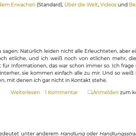
 dem Erwachen
(Standard),
Über die Welt
,
Videos
und
Be
sagen: Natürlich leiden nicht alle Erleuchteten, aber ei
och etliche, und ich weiß noch von etlichen mehr, die
 für Informationen, das war schon immer so. Ich frage 
hinterher, sie kommen einfach alle zu mir. Und so weiß
, mit denen ich gar nicht in Kontakt stehe.
Weiterlesen
über
1 Kommentar
Anmelden
zum k
Das
Leid
der
Erleuchteten
edeutet unter anderem
Handlung
oder
Handlungsstr