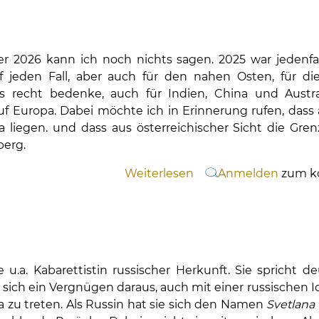
Kreativität
er 2026 kann ich noch nichts sagen. 2025 war jedenfa
f jeden Fall, aber auch für den nahen Osten, für d
s recht bedenke, auch für Indien, China und Austra
f Europa. Dabei möchte ich in Erinnerung rufen, dass
 liegen. und dass aus österreichischer Sicht die Gren
berg.
Weiterlesen
über
Anmelden
zum k
Was
für
ein
Jahr!
 u.a. Kabarettistin russischer Herkunft. Sie spricht d
ich ein Vergnügen daraus, auch mit einer russischen Id
 zu treten. Als Russin hat sie sich den Namen
Svetlana