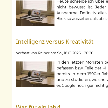
Heute schreibe ich über 
nicht bewusst ist. Jeder 
Ausnahme. Definitiv alle
Blick so aussehen, als ob 
Intelligenz versus Kreativität
Verfasst von
Reiner
am
So., 18.01.2026 - 20:20
I
n
den letzten Monaten be
befassen bzw. Teile der KI
bereits in dem 1990er Ja
und zu studieren, welche 
es Google noch gar nicht g
Was für ein Jahr!