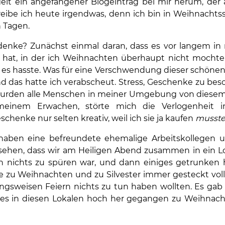
elt ein angefangener Blogeintrag bei mir herum, der a
hreibe ich heute irgendwas, denn ich bin in Weihnacht
n Tagen.
enke? Zunächst einmal daran, dass es vor langem in
 hat, in der ich Weihnachten überhaupt nicht mochte.
 es hasste. Was für eine Verschwendung dieser schönen 
das hatte ich verabscheut. Stress, Geschenke zu besor
urden alle Menschen in meiner Umgebung von diesem S
einem Erwachen, störte mich die Verlogenheit 
henke nur selten kreativ, weil ich sie ja kaufen
musst
haben eine befreundete ehemalige Arbeitskollegen 
sehen, dass wir am Heiligen Abend zusammen in ein 
 nichts zu spüren war, und dann einiges getrunken 
le zu Weihnachten und zu Silvester immer gesteckt vol
gsweisen Feiern nichts zu tun haben wollten. Es gab 
t es in diesen Lokalen hoch her gegangen zu Weihnacht