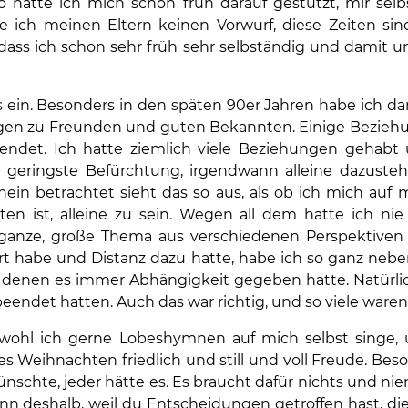
o hatte ich mich schon früh darauf gestützt, mir selb
ch meinen Eltern keinen Vorwurf, diese Zeiten sind
t, dass ich schon sehr früh sehr selbständig und damit
 ein. Besonders in den späten 90er Jahren habe ich d
gen zu Freunden und guten Bekannten. Einige Bezieh
eendet. Ich hatte ziemlich viele Beziehungen gehabt 
 geringste Befürchtung, irgendwann alleine dazuste
n betrachtet sieht das so aus, als ob ich mich auf
ten ist, alleine zu sein. Wegen all dem hatte ich ni
 ganze, große Thema aus verschiedenen Perspektiven
t habe und Distanz dazu hatte, habe ich so ganz neben
n denen es immer Abhängigkeit gegeben hatte. Natürli
eendet hatten. Auch das war richtig, und so viele waren
wohl ich gerne Lobeshymnen auf mich selbst singe, 
es Weihnachten friedlich und still und voll Freude. Be
ünschte, jeder hätte es. Es braucht dafür nichts und ni
nn deshalb, weil du Entscheidungen getroffen hast, di