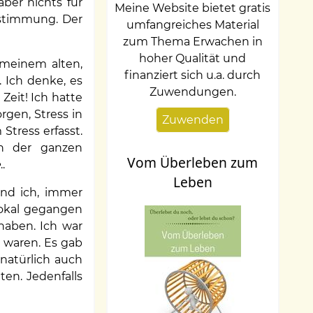
ber nichts für
Meine Website bietet gratis
sstimmung. Der
umfangreiches Material
zum Thema Erwachen in
hoher Qualität und
 meinem alten,
finanziert sich u.a. durch
 Ich denke, es
Zuwendungen.
Zeit! Ich hatte
gen, Stress in
Zuwenden
tress erfasst.
in der ganzen
Vom Überleben zum
e
..
Leben
und ich, immer
Lokal gegangen
haben. Ich war
l waren. Es gab
natürlich auch
en. Jedenfalls