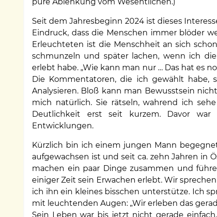
pure Ablenkung vom Wesentlichen.)
Seit dem Jahresbeginn 2024 ist dieses Interes
Eindruck, dass die Menschen immer blöder we
Erleuchteten ist die Menschheit an sich sch
schmunzeln und später lachen, wenn ich die
erlebt habe. „Wie kann man nur … Das hat es no
Die Kommentatoren, die ich gewählt habe, s
Analysieren. Bloß kann man Bewusstsein nicht
mich natürlich. Sie rätseln, wahrend ich se
Deutlichkeit erst seit kurzem. Davor w
Entwicklungen.
Kürzlich bin ich einem jungen Mann begegnet
aufgewachsen ist und seit ca. zehn Jahren in Öst
machen ein paar Dinge zusammen und führen w
einiger Zeit sein Erwachen erlebt. Wir spreche
ich ihn ein kleines bisschen unterstütze. Ich
mit leuchtenden Augen: „Wir erleben das gerade
Sein Leben war bis jetzt nicht gerade einfach