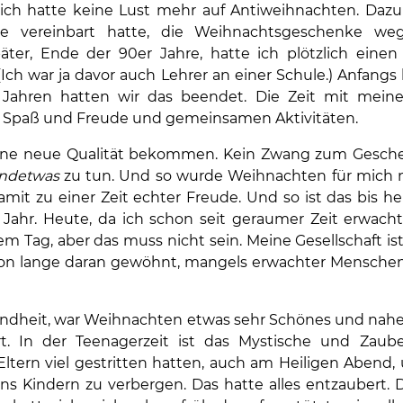
 ich hatte keine Lust mehr auf Antiweihnachten. Dazu
ie vereinbart hatte, die Weihnachtsgeschenke weg
äter, Ende der 90er Jahre, hatte ich plötzlich einen
h war ja davor auch Lehrer an einer Schule.) Anfangs 
Jahren hatten wir das beendet. Die Zeit mit mein
el Spaß und Freude und gemeinsamen Aktivitäten.
ine neue Qualität bekommen. Kein Zwang zum Gesch
endetwas
zu tun. Und so wurde Weihnachten für mich 
damit zu einer Zeit echter Freude. Und so ist das bis h
ahr. Heute, da ich schon seit geraumer Zeit erwacht 
 Tag, aber das muss nicht sein. Meine Gesellschaft is
n lange daran gewöhnt, mangels erwachter Menschen v
indheit, war Weihnachten etwas sehr Schönes und nahe
. In der Teenagerzeit ist das Mystische und Zauber
ltern viel gestritten hatten, auch am Heiligen Abend,
ns Kindern zu verbergen. Das hatte alles entzaubert. 