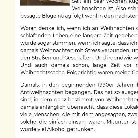
Seit ein paar Wochen kug
Weihnachten ist. Also sc
besagte Blogeintrag folgt wohl in den nächste
Woran denke ich, wenn ich an Weihnachten d
schlafenden Leben eine längere Zeit gegeben
würde sogar stimmen, wenn ich sagte, dass ich
damals Weihnachten mit Stress verbunden, und 
den Straßen und Geschäften. Und irgendwie w
Und auch damals schon, lange Zeit vor m
Weihnachtssache. Folgerichtig waren meine Gesc
Damals, in den beginnenden 1990er Jahren, 
Antiweihnachten begangen. Das hat so ausge
sind, in dem ganz bestimmt von Weihnachten
damals anfänglich überrascht, dass diese Loka
viele Menschen, die mit dem angesagten, zwan
solche, die einfach einsam waren. Mitunter is
wurde viel Alkohol getrunken.