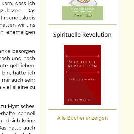
 kam, dass ich
zulassen. Das
 Freundeskreis
hatten wir uns
en ehemaligen
Spirituelle Revolution
enke besorgen
nach und nach
eute geblieben.
bin, hätte ich
t mir auch sehr
iel alleine zu
zu Mystisches.
hafte schnell
Alle Bücher anzeigen
 und sich keine
Das hatte auch