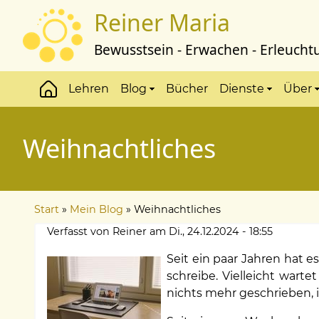
Direkt
Reiner Maria
zum
Inhalt
Bewusstsein - Erwachen - Erleucht
Lehren
Blog
Bücher
Dienste
Über
Hauptmenü
Weihnachtliches
Start
Mein Blog
Weihnachtliches
Pfadnavigation
Verfasst von
Reiner
am
Di., 24.12.2024 - 18:55
Seit ein paar Jahren hat e
schreibe. Vielleicht wart
nichts mehr geschrieben, i