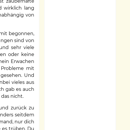
st zauberhafte
 wirklich lang
 unabhängig von
amit begonnen,
ungen sind von
und sehr viele
hen oder keine
 mein Erwachen
e Probleme mit
 gesehen. Und
bei vieles aus
ch gab es auch
 das nicht.
und zurück zu
sonders seitdem
emand, nur dich
e es trüben. Du