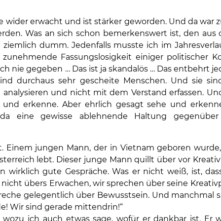
se wider erwacht und ist stärker geworden. Und da war 
rden. Was an sich schon bemerkenswert ist, den aus d
on ziemlich dumm. Jedenfalls musste ich im Jahresver
 zunehmende Fassungslosigkeit einiger politischer
ch nie gegeben … Das ist ja skandalös … Das entbehrt je
ind durchaus sehr gescheite Menschen. Und sie sin
 analysieren und nicht mit dem Verstand erfassen. Und
he und erkenne. Aber ehrlich gesagt sehe und erkenne
ar da eine gewisse ablehnende Haltung gegenübe
. Einem jungen Mann, der in Vietnam geboren wurde,
erreich lebt. Dieser junge Mann quillt über vor Kreativit
irklich gute Gespräche. Was er nicht weiß, ist, dass
n nicht übers Erwachen, wir sprechen über seine Kreativ
 spreche gelegentlich über Bewusstsein. Und manchmal 
! Wir sind gerade mittendrin!“
, wozu ich auch etwas sage, wofür er dankbar ist. Er 