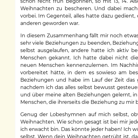
schon recht früh begonnen, so mit 13, 14. Als
Weihnachten zu bescheren. Und dabei mache i
vorbei. Im Gegenteil, alles hatte dazu gedien
anderen geworden war.
In diesem Zusammenhang fällt mir noch etwas
sehr viele Beziehungen zu beenden, Beziehun
selbst ausgelaufen, andere hatte ich aktiv b
Menschen gekannt. Ich hatte dabei nicht die
neuen Menschen kennenzulernen. Im Nachhinei
vorbereitet hätte, in dem es sowieso am bes
Beziehungen und habe im Lauf der Zeit das
nachdem ich das alles selbst bewusst gesteuer
und über meine alten Beziehungen gelernt, i
Menschen, die ihrerseits die Beziehung zu mir b
Genug der Lobeshymnen auf mich selbst, ob
Weihnachten. Wie schon gesagt ist bei mir jed
ich erwacht bin. Das könnte jeder haben! Ich w
selbst. Wenn dein Weihnachten getrübt ist, da