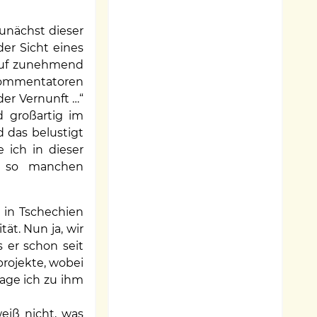
zunächst dieser
er Sicht eines
lauf zunehmend
 Kommentatoren
der Vernunft …“
d großartig im
 das belustigt
 ich in dieser
r so manchen
 in Tschechien
ät. Nun ja, wir
 er schon seit
projekte, wobei
sage ich zu ihm
weiß nicht, was